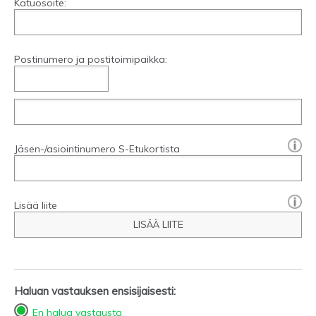
Katuosoite:
Postinumero ja postitoimipaikka:
[?]:
Jäsen-/asiointinumero S-Etukortista
Lisää liite
LISÄÄ LIITE
Haluan vastauksen ensisijaisesti:
En halua vastausta