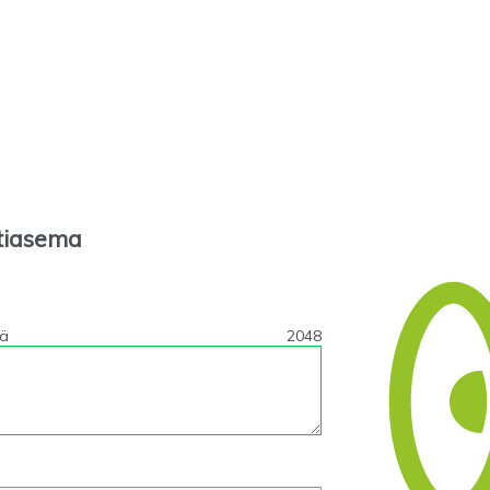
tiasema
tä
2048