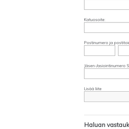
Katuosoite:
Postinumero ja postitoi
Jäsen-/asiointinumero S
Lisää liite
Haluan vastauks