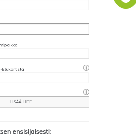
mipaikka:
[?]:
-Etukortista
LISÄÄ LIITE
en ensisijaisesti: