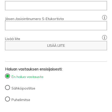
[?]:
Jäsen-/asiointinumero S-Etukortista
Lisää liite
LISÄÄ LIITE
Haluan vastauksen ensisijaisesti:
En halua vastausta
Sähköpostitse
Puhelimitse