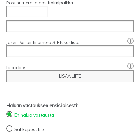
Postinumero ja postitoimipaikka:
[?]:
Jäsen-/asiointinumero S-Etukortista
Lisää liite
LISÄÄ LIITE
Haluan vastauksen ensisijaisesti:
En halua vastausta
Sähköpostitse