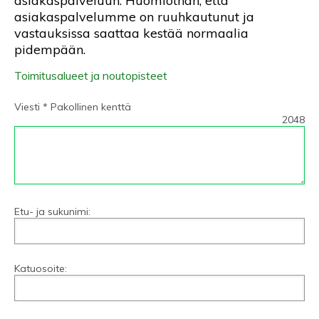
asiakaspalveluun. Huomiothan, että
asiakaspalvelumme on ruuhkautunut ja
vastauksissa saattaa kestää normaalia
pidempään.
Toimitusalueet ja noutopisteet
Viesti * Pakollinen kenttä
2048
Etu- ja sukunimi:
Katuosoite: