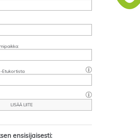
mipaikka:
[?]:
-Etukortista
LISÄÄ LIITE
en ensisijaisesti: