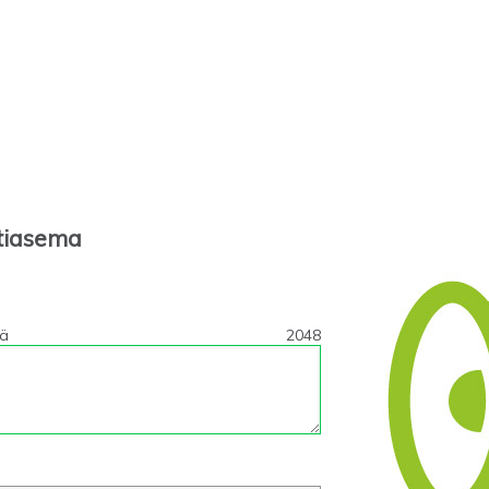
tiasema
tä
2048