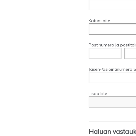
Katuosoite:
Postinumero ja postitoi
Jäsen-/asiointinumero S
Lisää liite
Haluan vastauks