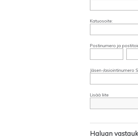
Katuosoite:
Postinumero ja postitoi
Jäsen-/asiointinumero S
Lisää liite
Haluan vastauks