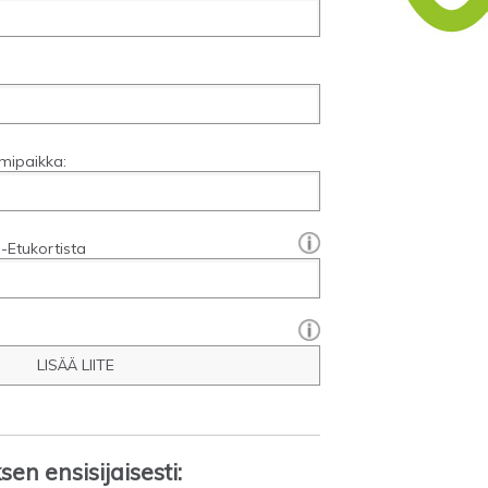
mipaikka:
[?]:
-Etukortista
LISÄÄ LIITE
en ensisijaisesti: