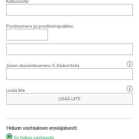
Katuosoite:
Postinumero ja postitoimipaikka:
[?]:
Jäsen-/asiointinumero S-Etukortista
Lisää liite
LISÄÄ LIITE
Haluan vastauksen ensisijaisesti:
En halua vastausta