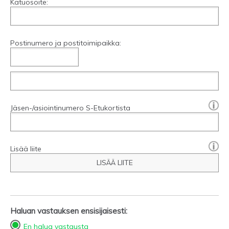
Katuosoite:
Postinumero ja postitoimipaikka:
[?]:
Jäsen-/asiointinumero S-Etukortista
Lisää liite
LISÄÄ LIITE
Haluan vastauksen ensisijaisesti:
En halua vastausta