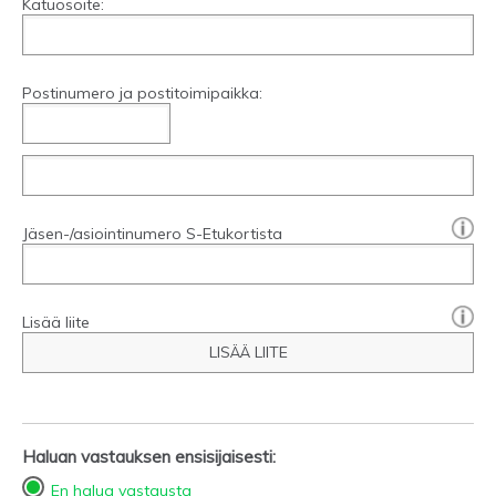
Katuosoite:
Postinumero ja postitoimipaikka:
[?]:
Jäsen-/asiointinumero S-Etukortista
Lisää liite
LISÄÄ LIITE
Haluan vastauksen ensisijaisesti:
En halua vastausta