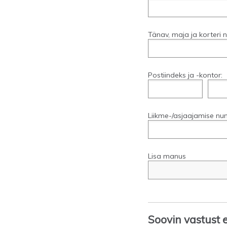
Tänav, maja ja korteri 
Postiindeks ja -kontor:
Liikme-/asjaajamise num
Lisa manus
Soovin vastust ee