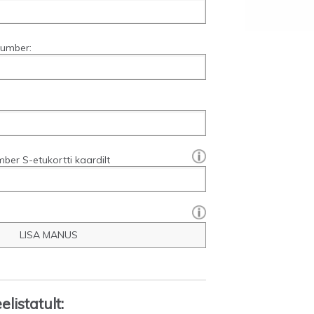
number:
[?]:
ber S-etukortti kaardilt
LISA MANUS
listatult: