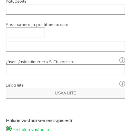
Katuosoite:
Postinumero ja postitoimipaikka:
[?]:
Jäsen-/asiointinumero S-Etukortista
Lisää liite
LISÄÄ LIITE
Haluan vastauksen ensisijaisesti:
En halua vastausta