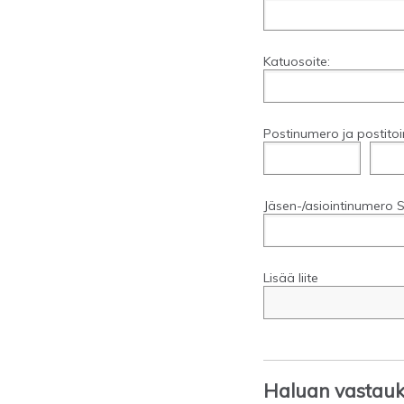
Katuosoite:
Postinumero ja postitoi
Jäsen-/asiointinumero S
Lisää liite
Haluan vastauks