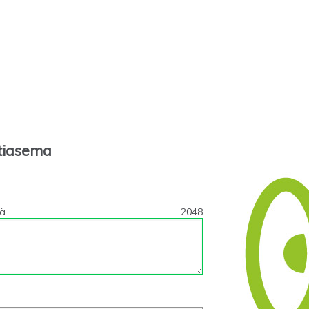
tiasema
tä
2048