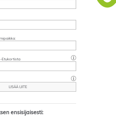
mipaikka:
[?]:
-Etukortista
LISÄÄ LIITE
en ensisijaisesti: