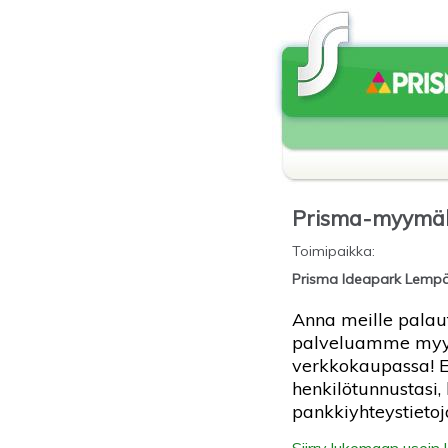
Prisma-myymä
Toimipaikka
:
Prisma Ideapark Lemp
Anna meille palaut
palveluamme myy
verkkokaupassa! E
henkilötunnustasi,
pankkiyhteystietoja
Siirry lukemaan usein