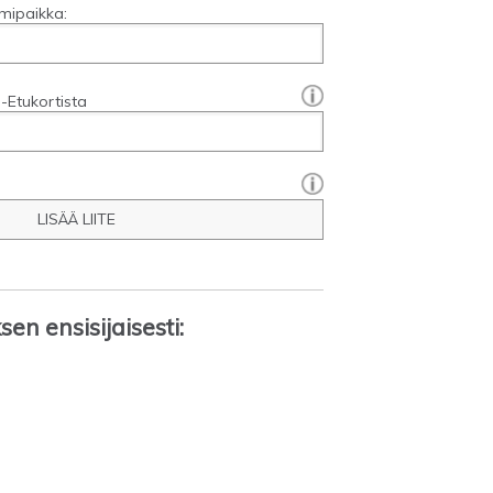
mipaikka:
[?]:
-Etukortista
LISÄÄ LIITE
en ensisijaisesti: