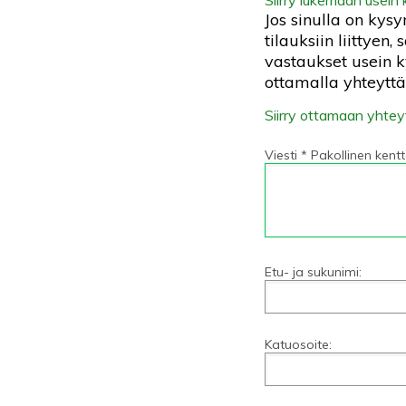
Jos sinulla on ky
tilauksiin liittyen
vastaukset usein k
ottamalla yhteytt
Siirry ottamaan yhte
Viesti * Pakollinen kent
Etu- ja sukunimi:
Katuosoite: