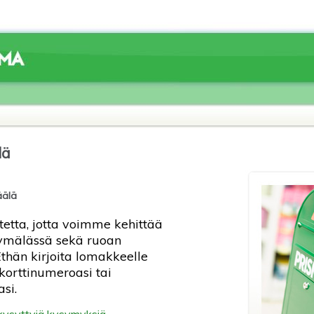
lä
äälä
etta, jotta voimme kehittää
mälässä sekä ruoan
thän kirjoita lomakkeelle
 korttinumeroasi tai
si.
 kysyttyjä kysymyksiä