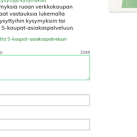
symyksiä ruoan verkkokaupan
, saat vastauksia lukemalla
ysyttyihin kysymyksiin tai
ä S-kaupat-asiakaspalveluun.
yttä S-kaupat-asiakaspalveluun
tä
2048