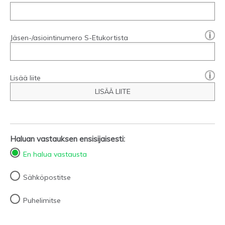
[?]:
Jäsen-/asiointinumero S-Etukortista
Lisää liite
LISÄÄ LIITE
Haluan vastauksen ensisijaisesti:
En halua vastausta
Sähköpostitse
Puhelimitse