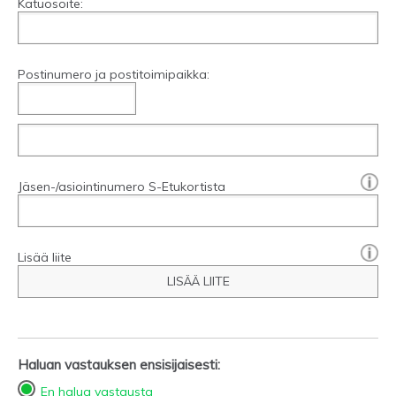
Katuosoite:
Postinumero ja postitoimipaikka:
[?]:
Jäsen-/asiointinumero S-Etukortista
Lisää liite
LISÄÄ LIITE
Haluan vastauksen ensisijaisesti:
En halua vastausta