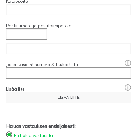
Katuosoite:
Postinumero ja postitoimipaikka:
[?]:
Jäsen-/asiointinumero S-Etukortista
Lisää liite
LISÄÄ LIITE
Haluan vastauksen ensisijaisesti:
En halua vastausta