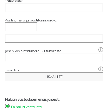
Katuosoite:
Postinumero ja postitoimipaikka:
[?]:
Jäsen-/asiointinumero S-Etukortista
Lisää liite
LISÄÄ LIITE
Haluan vastauksen ensisijaisesti:
En halua vastausta