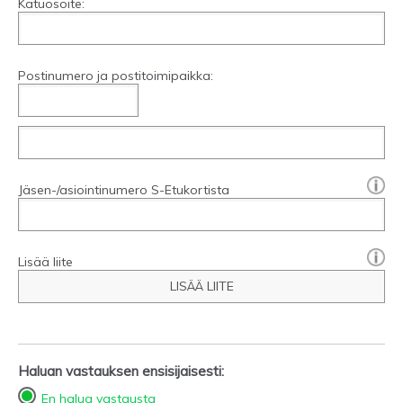
Katuosoite:
Postinumero ja postitoimipaikka:
[?]:
Jäsen-/asiointinumero S-Etukortista
Lisää liite
LISÄÄ LIITE
Haluan vastauksen ensisijaisesti:
En halua vastausta