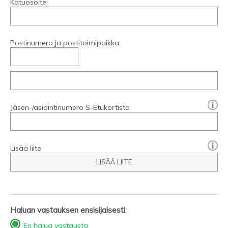
Katuosoite:
Postinumero ja postitoimipaikka:
[?]:
Jäsen-/asiointinumero S-Etukortista
Lisää liite
LISÄÄ LIITE
Haluan vastauksen ensisijaisesti:
En halua vastausta