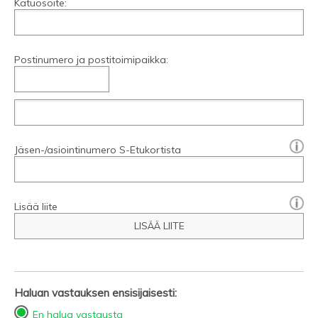
Katuosoite:
Postinumero ja postitoimipaikka:
[?]:
Jäsen-/asiointinumero S-Etukortista
Lisää liite
LISÄÄ LIITE
Haluan vastauksen ensisijaisesti:
En halua vastausta