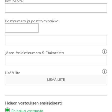
Katuosoite:
Postinumero ja postitoimipaikka:
[?]:
Jäsen-/asiointinumero S-Etukortista
Lisää liite
LISÄÄ LIITE
Haluan vastauksen ensisijaisesti:
En halua vastausta