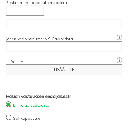
Postinumero ja postitoimipaikka:
[?]:
Jäsen-/asiointinumero S-Etukortista
Lisää liite
LISÄÄ LIITE
Haluan vastauksen ensisijaisesti:
En halua vastausta
Sähköpostitse