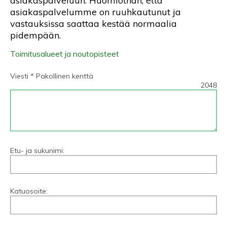
asiakaspalveluun. Huomiothan, että
asiakaspalvelumme on ruuhkautunut ja
vastauksissa saattaa kestää normaalia
pidempään.
Toimitusalueet ja noutopisteet
Viesti * Pakollinen kenttä
2048
Etu- ja sukunimi:
Katuosoite: