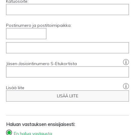
Katuosoite:
Postinumero ja postitoimipaikka:
[?]:
Jäsen-/asiointinumero S-Etukortista
Lisää liite
LISÄÄ LIITE
Haluan vastauksen ensisijaisesti:
En halua vastausta