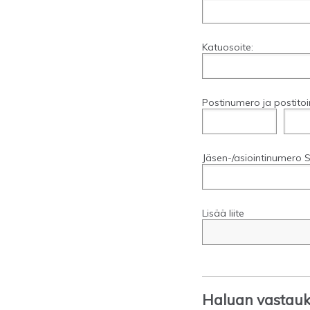
Katuosoite:
Postinumero ja postitoi
Jäsen-/asiointinumero S
Lisää liite
Haluan vastauks