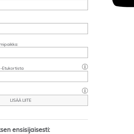
mipaikka:
[?]:
-Etukortista
LISÄÄ LIITE
en ensisijaisesti: