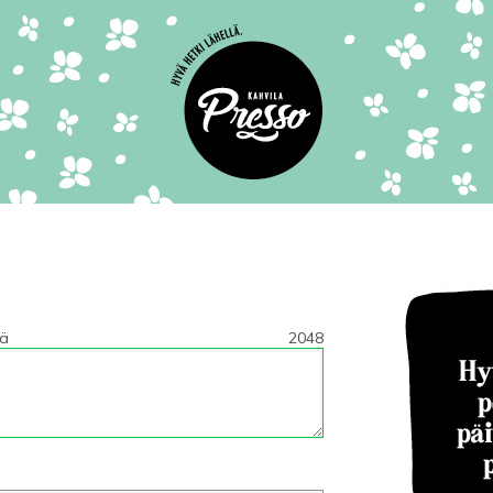
tä
2048