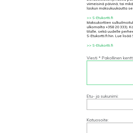
viimeisinä päivinä, tai mi
laskun maksukuukautta seur
>> S-Etukortti.fi
Maksukorttien sulkuilmoitu
ulkomailta +358 20 333). K
tilalle, sekä uudelle perh
S-Etukortti.fi:hin. Lue lisää 
>> S-Etukortti.fi
Viesti * Pakollinen kent
Etu- ja sukunimi:
Katuosoite: