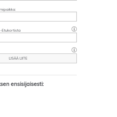
mipaikka:
[?]:
-Etukortista
LISÄÄ LIITE
en ensisijaisesti: