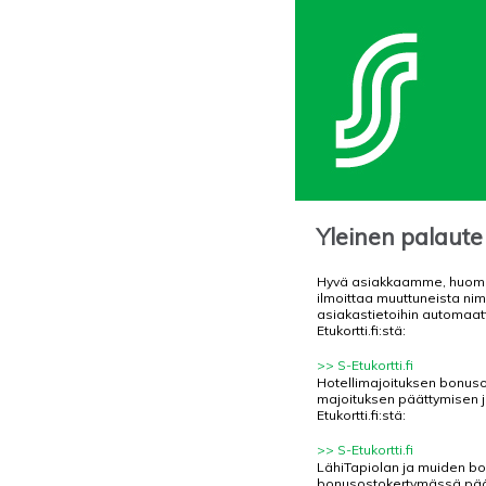
Yleinen palaute 
Hyvä asiakkaamme, huomioi
ilmoittaa muuttuneista nimi
asiakastietoihin automaatt
Etukortti.fi:stä:
>> S-Etukortti.fi
Hotellimajoituksen bonus
majoituksen päättymisen jä
Etukortti.fi:stä:
>> S-Etukortti.fi
LähiTapiolan ja muiden b
bonusostokertymässä pää