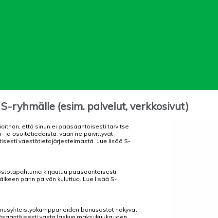
S-ryhmälle (esim. palvelut, verkkosivut)
than, että sinun ei pääsääntöisesti tarvitse
- ja osoitetiedoista, vaan ne päivittyvät
isesti väestötietojärjestelmästä. Lue lisää S-
ostotapahtuma kirjautuu pääsääntöisesti
lkeen parin päivän kuluttua. Lue lisää S-
onusyhteistyökumppaneiden bonusostot näkyvät
sääntöisesti vasta laskun maksukuukauden