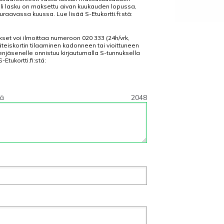
käli lasku on maksettu aivan kuukauden lopussa,
aavassa kuussa. Lue lisää S-Etukortti.fi:stä:
kset voi ilmoittaa numeroon 020 333 (24h/vrk,
äteiskortin tilaaminen kadonneen tai vioittuneen
eenjäsenelle onnistuu kirjautumalla S-tunnuksella
S-Etukortti.fi:stä:
tä
2048