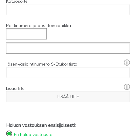
Katuosoite:
Postinumero ja postitoimipaikka:
[?]:
Jäsen-/asiointinumero S-Etukortista
Lisää liite
LISÄÄ LIITE
Haluan vastauksen ensisijaisesti:
En halua vastausta