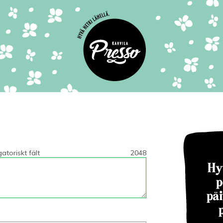
atoriskt fält
2048