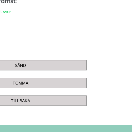
främst:
ot svar