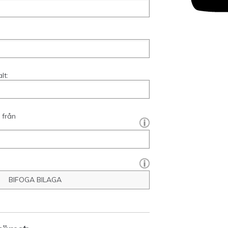
lt:
från
[?]:
BIFOGA BILAGA