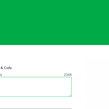
o & Cafe
tä
2048