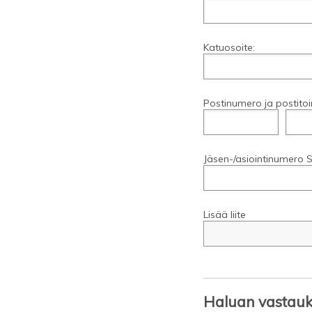
Katuosoite:
Postinumero ja postitoi
Jäsen-/asiointinumero S
Lisää liite
Haluan vastauks