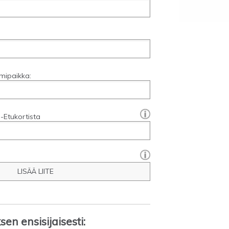
mipaikka:
[?]:
-Etukortista
LISÄÄ LIITE
en ensisijaisesti: